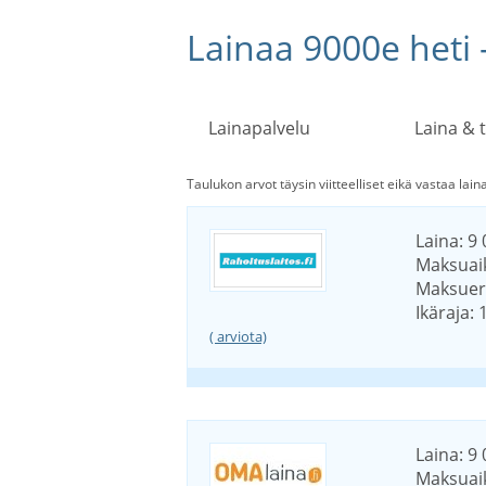
Lainaa 9000e heti 
Lainapalvelu
Laina & 
Taulukon arvot täysin viitteelliset eikä vastaa laina
Laina: 9 
Maksuaik
Maksuerä
Ikäraja: 
( arviota)
Laina: 9 
Maksuaik