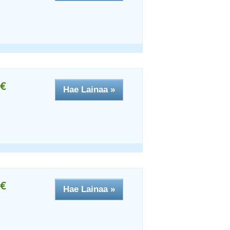
€
Hae Lainaa »
€
Hae Lainaa »