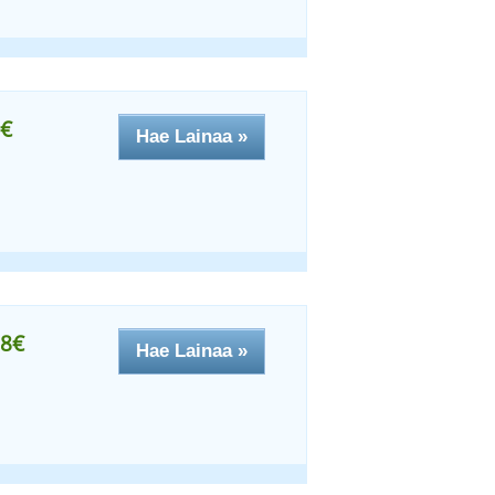
€
Hae Lainaa »
8€
Hae Lainaa »