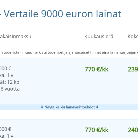
- Vertaile 9000 euron lainat
takaisinmaksu
Kuukausierä
Koko
n todellista hintaa. Tarkista todelliset ja ajantasaiset hinnat aina lainantarjoajan o
000 €
770 €/kk
239
a: 1 v
t: 12 kpl
18 vuotta
⇩ Näytä kaikki lainavaihtoehdot ⇩
000 €
770 €/kk
240
a: 1 v