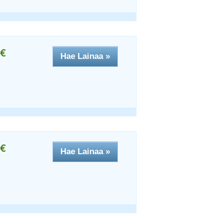
€
Hae Lainaa »
€
Hae Lainaa »