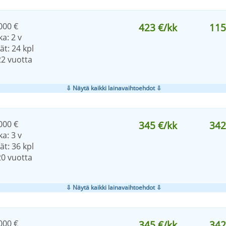
000 €
423 €/kk
115
a: 2 v
t: 24 kpl
22 vuotta
⇩ Näytä kaikki lainavaihtoehdot ⇩
000 €
345 €/kk
342
a: 3 v
t: 36 kpl
20 vuotta
⇩ Näytä kaikki lainavaihtoehdot ⇩
000 €
345 €/kk
342