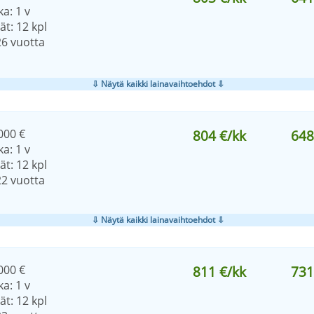
a: 1 v
t: 12 kpl
26 vuotta
⇩ Näytä kaikki lainavaihtoehdot ⇩
000 €
804 €/kk
648
a: 1 v
t: 12 kpl
22 vuotta
⇩ Näytä kaikki lainavaihtoehdot ⇩
000 €
811 €/kk
731
a: 1 v
t: 12 kpl