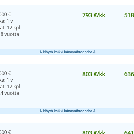
000 €
793 €/kk
518
a: 1 v
t: 12 kpl
18 vuotta
⇩ Näytä kaikki lainavaihtoehdot ⇩
000 €
803 €/kk
636
a: 1 v
t: 12 kpl
24 vuotta
⇩ Näytä kaikki lainavaihtoehdot ⇩
000 €
803 €/kk
641