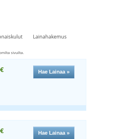
naiskulut
Lainahakemus
milta sivuilta.
€
Hae Lainaa »
€
Hae Lainaa »