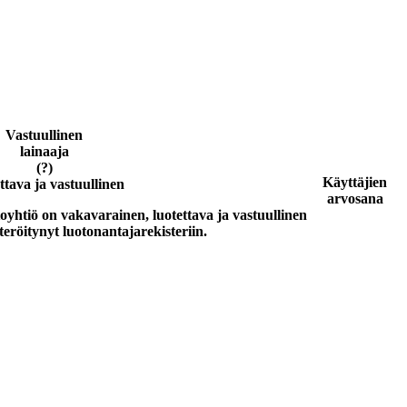
Vastuullinen
lainaaja
(?)
Käyttäjien
ttava ja vastuullinen
arvosana
toyhtiö on vakavarainen, luotettava ja vastuullinen
teröitynyt luotonantajarekisteriin.