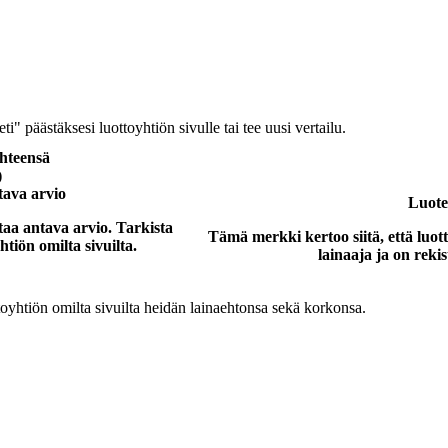
" päästäksesi luottoyhtiön sivulle tai tee uusi vertailu.
hteensä
)
tava arvio
Luote
a antava arvio. Tarkista
Tämä merkki kertoo siitä, että luot
tiön omilta sivuilta.
lainaaja ja on rekis
oyhtiön omilta sivuilta heidän lainaehtonsa sekä korkonsa.