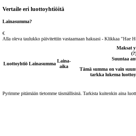
Vertaile eri luottoyhtiöitä
Lainasumma?
€
Alla oleva taulukko päivitettiin vastaamaan hakuasi - Klikkaa "Hae Heti
Maksat y
(?
Suuntaa an
Laina-
Luottoyhtiö
Lainasumma
aika
Tämä summa on vain suunta
tarkka lukema luottoyh
Pyrimme pitämään tietomme täsmällisinä. Tarkista kuitenkin aina luott